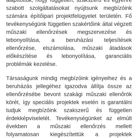
alapítottuk, hogy független, szakszerű és egyénre
szabott szolgáltatásokat nyújtsunk megbízóink
számára építőipari projektfelügyelet területén. Fő
tevékenységünk független szakértőink által végzett
műszaki ellenőrzések megszervezése és
lebonyolítása, a beruházási teljesítések
ellenőrzése, elszámolása, műszaki átadások
előkészítése és lebonyolítása, garanciális
problémák kezelése.
Társaságunk mindig megbízóink igényeihez és a
beruházás jellegéhez igazodva állítja össze az
ellenőrzésébe bevont szakági műszaki ellenőrök
körét, így speciális projektek esetén is garantálni
tudjuk megbízóink szakszerű és független
érdekképviseletét. Tevékenységünket az elmúlt
években a műszaki ellenőrzés mellett
folyamatosan kiegészítettük a projektek