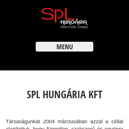
MENU
SPL HUNGÁRIA KFT
Társaságunkat 2004 márciusában azzal a céllal