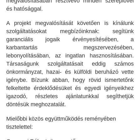
megvalósításában résztvevő minden szereplővel
és hatósággal.
A projekt megvalósítását követően is kínálunk
szolgáltatásokat megbízóinknak: segítünk
garanciális jogaik érvényesítésében, a
karbantartás megszervezésében,
lebonyolításában, az ingatlan hasznosításában.
Társaságunk szolgáltatásait eddig számos
önkormányzat, hazai- és külföldi beruházó vette
igénybe. Bízunk abban, hogy rövid ismertetőnk
felkeltette érdeklődésüket és egyedi igényeikhez
igazodó, részletes ajánlatunkkal segíthetjük
döntésük meghozatalát.
Mielőbbi közös együttműködés reményében
tisztelettel: